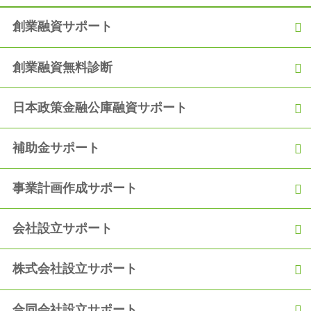
創業融資コラム 2020年12月18日 建設業許可：社会保険（厚生
年金等）加入の義務化について
創業融資サポート
2020.12.06
創業融資無料診断
【融資実績】「過去の職歴を活かして満額の融資を獲得！」
日本政策金融公庫融資サポート
2020.11.06
【融資実績】自己資金150万円で900万円の満額融資を獲得
補助金サポート
2020.10.05
【融資実績】「創業からの2年間の実績をアピールし、2度目の
融資獲得！」
事業計画作成サポート
2020.09.05
会社設立サポート
【融資実績】「事業の運転資金として日本政策金融公庫から300
万円の融資を獲得！」
株式会社設立サポート
合同会社設立サポート