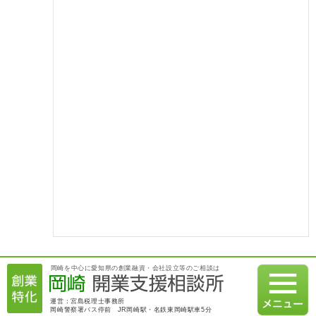
得！」
2021.05.09
【融資実績】「事業計画が評価され、日本政策金融公庫から400
万円の融資獲得！」
2021.04.09
【融資実績】「実績を活かして事業拡大資金を獲得！」
2021.03.09
【融資実績】「過去の職歴を活かして満額の融資を獲得！」
2021.02.07
【融資実績】日本政策金融公庫から800万円の創業融資を綿密な
事業計画で獲得！
2021.01.07
岡崎を中心に愛知県の創業融資・会社設立等のご相談は
【融資実績】満額600万円の融資を日本政策金融公庫にて獲得
運営：宮島税理士事務所
岡崎警察署バス停前 JR岡崎駅・名鉄東岡崎駅車5分
2020.12.21