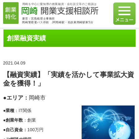
岡崎を中心に愛知県の創業融資・会社設立等のご相談は
運営：宮島税理士事務所
岡崎警察署バス停前 JR岡崎駅・名鉄東岡崎駅車5分
創業融資実績
2021.04.09
【融資実績】「実績を活かして事業拡大資
金を獲得！」
●
エリア：
岡崎市
●業種
：IT関係
●創業年数
：創業
●自己資金：
100万円