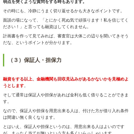
弱点を突くような質問をする時もあります。
その時にも、冷静にうまく切り返せるかも大きなポイントです。
面談の場になって、「とにかく死ぬ気で頑張ります！私を信じてく
ださい！」と言っても融資はしてくれません。
計画書を作って見てみれば、審査官は大体この辺りを聞いてきそう
だな、というポイントが分かります。
（３）保証人・担保力
融資をする以上、金融機関も回収見込みがあるかないかを見極めよ
うとします
。
そして通常は保証人や担保があれば金利も低く借りることができま
す。
なので、保証人や担保を用意出来る人は、付けた方が借り入れ条件
は間違い無く良くなります。
とはいえ、保証人や担保というのは、用意出来る人はよいのです
が、まったく当てが無いという方も多くいらっしゃいます。