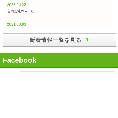
2022.04.22
合同会社ＷＡ 様
2021.09.09
【融資実績】「仕入外注費として700万円の融資獲得！」
新着情報一覧を見る
2021.07.09
【融資実績】自己資金100万円で700万円の創業融資を獲得
Facebook
2021.06.09
【融資実績】「事業実績が評価され、無事に運転資金を獲
得！」
2021.05.09
【融資実績】「事業計画が評価され、日本政策金融公庫から400
万円の融資獲得！」
2021.04.09
【融資実績】「実績を活かして事業拡大資金を獲得！」