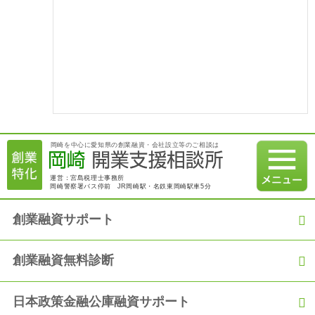
2021.03.09
【融資実績】「過去の職歴を活かして満額の融資を獲得！」
2021.02.07
【融資実績】日本政策金融公庫から800万円の創業融資を綿密な
事業計画で獲得！
2021.01.07
岡崎を中心に愛知県の創業融資・会社設立等のご相談は
【融資実績】満額600万円の融資を日本政策金融公庫にて獲得
運営：宮島税理士事務所
岡崎警察署バス停前 JR岡崎駅・名鉄東岡崎駅車5分
2020.12.21
創業融資コラム 2020年12月18日 建設業許可：社会保険（厚生
年金等）加入の義務化について
創業融資サポート
2020.12.06
創業融資無料診断
【融資実績】「過去の職歴を活かして満額の融資を獲得！」
日本政策金融公庫融資サポート
2020.11.06