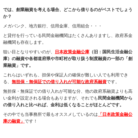
では、創業融資を考える場合、
どこから借りるのがベストでしょう
か？
メガバンク、地方銀行、信用金庫、信用組合・・・
と貸付を行っている民間金融機関はたくさんありますし、政府系金
融機関も存在します。
狙い目となりやすいのが、
日本政策金融公庫
（旧：国民生活金融公
庫）の融資や各都道府県や市町村が取り扱う制度融資の一部の「創
業融資」です。
これらはいずれも、担保や保証人の確保が難しい人でも利用でき
る、
無担保・無保証での借り入れが可能な政府系融資
です。
無担保・無保証での借り入れが可能な分、他の政府系融資よりも高
い金利が設定される場合もありますが、それでも
民間金融機関から
の借り入れと比べれば、金利は低くなることがほとんどです。
その中でも当事務所で最もオススメしているのは
「日本政策金融公
庫の融資」
です！