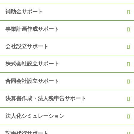
【融資実績】自己資金150万円で900万円の満額融資を獲得
補助金サポート
2020.10.05
【融資実績】「創業からの2年間の実績をアピールし、2度目の
融資獲得！」
事業計画作成サポート
2020.09.05
会社設立サポート
【融資実績】「事業の運転資金として日本政策金融公庫から300
万円の融資を獲得！」
株式会社設立サポート
合同会社設立サポート
決算書作成・法人税申告サポート
法人化シミュレーション
記帳代行サポート