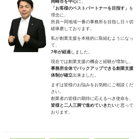
岡崎市を中心
に、
「お客様のベストパートナーを目指す」
を
理念に、
所員一同地域一番の事務所を目指し日々切
磋琢磨しております。
私が創業支援を本格的に取組むようになっ
て、
7年が経過
しました。
現在では創業支援の機会と経験が増加し、
事務所全体でバックアップできる創業支援
体制が確立
出来ました。
まずは皆様のお悩みをお気軽にご相談くだ
さい。
創業者の皆様の期待に応えるべき使命を、
皆様と二人三脚で進めていきたい
と思って
おります。