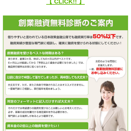
【 CLICK!! 】