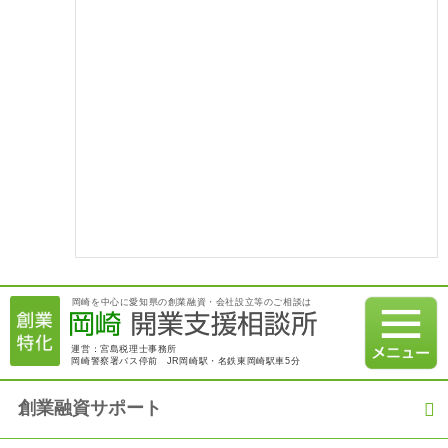
万円の融資獲得！」
2021.04.09
【融資実績】「実績を活かして事業拡大資金を獲得！」
2021.03.09
【融資実績】「過去の職歴を活かして満額の融資を獲得！」
2021.02.07
【融資実績】日本政策金融公庫から800万円の創業融資を綿密な
事業計画で獲得！
2021.01.07
岡崎を中心に愛知県の創業融資・会社設立等のご相談は
【融資実績】満額600万円の融資を日本政策金融公庫にて獲得
運営：宮島税理士事務所
岡崎警察署バス停前 JR岡崎駅・名鉄東岡崎駅車5分
2020.12.21
創業融資コラム 2020年12月18日 建設業許可：社会保険（厚生
年金等）加入の義務化について
創業融資サポート