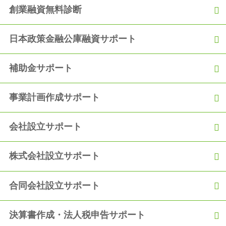
2020.12.06
創業融資無料診断
【融資実績】「過去の職歴を活かして満額の融資を獲得！」
日本政策金融公庫融資サポート
2020.11.06
【融資実績】自己資金150万円で900万円の満額融資を獲得
補助金サポート
2020.10.05
【融資実績】「創業からの2年間の実績をアピールし、2度目の
融資獲得！」
事業計画作成サポート
2020.09.05
会社設立サポート
【融資実績】「事業の運転資金として日本政策金融公庫から300
万円の融資を獲得！」
株式会社設立サポート
合同会社設立サポート
決算書作成・法人税申告サポート