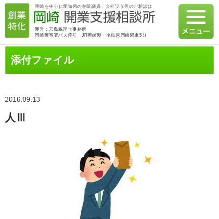
岡崎を中心に愛知県の創業融資・会社設立等のご相談は
運営：宮島税理士事務所
岡崎警察署バス停前 JR岡崎駅・名鉄東岡崎駅車5分
添付ファイル
2016.09.13
人Ⅲ