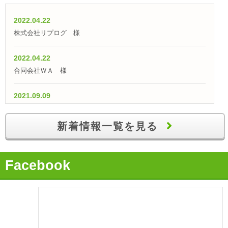
2022.04.22
株式会社リプログ 様
2022.04.22
合同会社ＷＡ 様
2021.09.09
【融資実績】「仕入外注費として700万円の融資獲得！」
新着情報一覧を見る
2021.07.09
【融資実績】自己資金100万円で700万円の創業融資を獲得
Facebook
2021.06.09
【融資実績】「事業実績が評価され、無事に運転資金を獲
得！」
2021.05.09
【融資実績】「事業計画が評価され、日本政策金融公庫から400