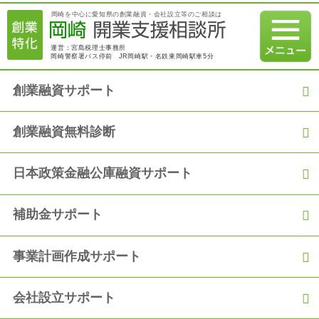
2021.01.07
岡崎を中心に愛知県の創業融資・会社設立等のご相談は
【融資実績】満額600万円の融資を日本政策金融公庫にて獲得
運営：宮島税理士事務所
岡崎警察署バス停前 JR岡崎駅・名鉄東岡崎駅車5分
2020.12.21
創業融資コラム 2020年12月18日 建設業許可：社会保険（厚生
年金等）加入の義務化について
創業融資サポート
2020.12.06
創業融資無料診断
【融資実績】「過去の職歴を活かして満額の融資を獲得！」
日本政策金融公庫融資サポート
2020.11.06
【融資実績】自己資金150万円で900万円の満額融資を獲得
補助金サポート
2020.10.05
【融資実績】「創業からの2年間の実績をアピールし、2度目の
融資獲得！」
事業計画作成サポート
2020.09.05
会社設立サポート
【融資実績】「事業の運転資金として日本政策金融公庫から300
万円の融資を獲得！」