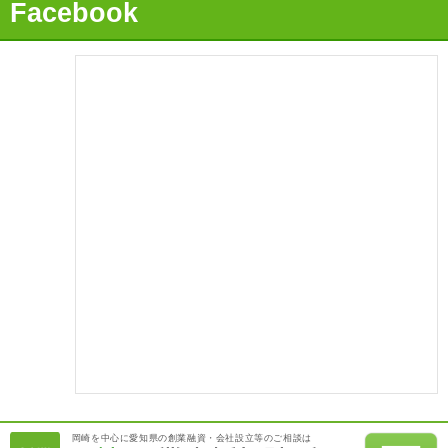
Facebook
2021.06.09
【融資実績】「事業実績が評価され、無事に運転資金を獲
得！」
2021.05.09
【融資実績】「事業計画が評価され、日本政策金融公庫から400
万円の融資獲得！」
2021.04.09
【融資実績】「実績を活かして事業拡大資金を獲得！」
2021.03.09
【融資実績】「過去の職歴を活かして満額の融資を獲得！」
2021.02.07
【融資実績】日本政策金融公庫から800万円の創業融資を綿密な
事業計画で獲得！
2021.01.07
岡崎を中心に愛知県の創業融資・会社設立等のご相談は