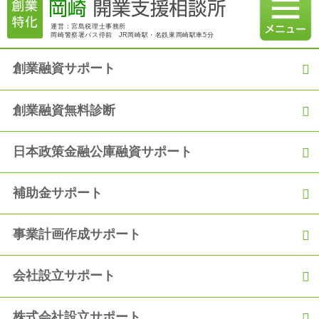
【融資実績】満額600万円の融資を日本政策金融公庫にて獲得
運営：宮島税理士事務所
岡崎警察署バス停前 JR岡崎駅・名鉄東岡崎駅車5分
2020.12.21
創業融資コラム 2020年12月18日 建設業許可：社会保険（厚生
年金等）加入の義務化について
創業融資サポート
2020.12.06
創業融資無料診断
【融資実績】「過去の職歴を活かして満額の融資を獲得！」
日本政策金融公庫融資サポート
2020.11.06
【融資実績】自己資金150万円で900万円の満額融資を獲得
補助金サポート
2020.10.05
【融資実績】「創業からの2年間の実績をアピールし、2度目の
融資獲得！」
事業計画作成サポート
2020.09.05
会社設立サポート
【融資実績】「事業の運転資金として日本政策金融公庫から300
万円の融資を獲得！」
株式会社設立サポート