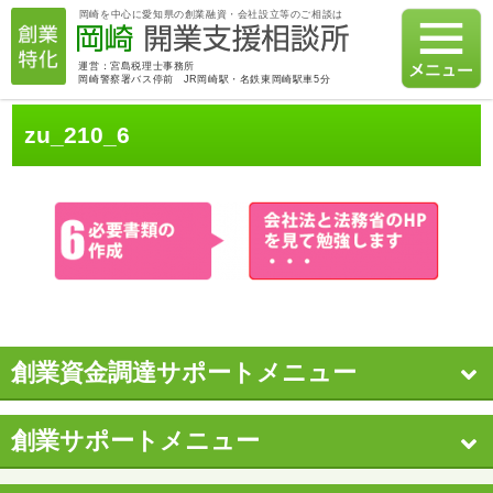
岡崎を中心に愛知県の創業融資・会社設立等のご相談は
運営：宮島税理士事務所
岡崎警察署バス停前 JR岡崎駅・名鉄東岡崎駅車5分
zu_210_6
創業資金調達サポートメニュー
創業サポートメニュー