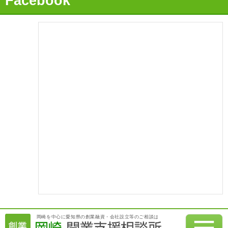
Facebook
2021.06.09
【融資実績】「事業実績が評価され、無事に運転資金を獲
得！」
2021.05.09
【融資実績】「事業計画が評価され、日本政策金融公庫から400
万円の融資獲得！」
2021.04.09
【融資実績】「実績を活かして事業拡大資金を獲得！」
2021.03.09
【融資実績】「過去の職歴を活かして満額の融資を獲得！」
2021.02.07
【融資実績】日本政策金融公庫から800万円の創業融資を綿密な
事業計画で獲得！
2021.01.07
岡崎を中心に愛知県の創業融資・会社設立等のご相談は
【融資実績】満額600万円の融資を日本政策金融公庫にて獲得