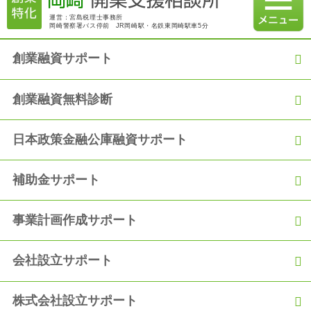
運営：宮島税理士事務所
岡崎警察署バス停前 JR岡崎駅・名鉄東岡崎駅車5分
2020.12.21
創業融資コラム 2020年12月18日 建設業許可：社会保険（厚生
年金等）加入の義務化について
創業融資サポート
2020.12.06
創業融資無料診断
【融資実績】「過去の職歴を活かして満額の融資を獲得！」
日本政策金融公庫融資サポート
2020.11.06
【融資実績】自己資金150万円で900万円の満額融資を獲得
補助金サポート
2020.10.05
【融資実績】「創業からの2年間の実績をアピールし、2度目の
融資獲得！」
事業計画作成サポート
2020.09.05
会社設立サポート
【融資実績】「事業の運転資金として日本政策金融公庫から300
万円の融資を獲得！」
株式会社設立サポート