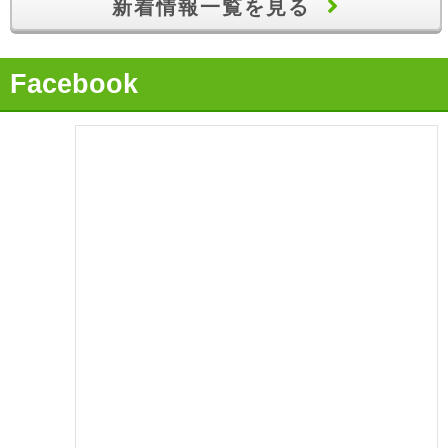
新着情報一覧を見る
2021.07.09
【融資実績】自己資金100万円で700万円の創業融資を獲得
Facebook
2021.06.09
【融資実績】「事業実績が評価され、無事に運転資金を獲
得！」
2021.05.09
【融資実績】「事業計画が評価され、日本政策金融公庫から400
万円の融資獲得！」
2021.04.09
【融資実績】「実績を活かして事業拡大資金を獲得！」
2021.03.09
【融資実績】「過去の職歴を活かして満額の融資を獲得！」
2021.02.07
【融資実績】日本政策金融公庫から800万円の創業融資を綿密な