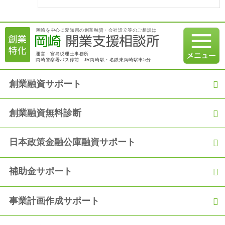
事業計画で獲得！
2021.01.07
岡崎を中心に愛知県の創業融資・会社設立等のご相談は
【融資実績】満額600万円の融資を日本政策金融公庫にて獲得
運営：宮島税理士事務所
岡崎警察署バス停前 JR岡崎駅・名鉄東岡崎駅車5分
2020.12.21
創業融資コラム 2020年12月18日 建設業許可：社会保険（厚生
年金等）加入の義務化について
創業融資サポート
2020.12.06
創業融資無料診断
【融資実績】「過去の職歴を活かして満額の融資を獲得！」
日本政策金融公庫融資サポート
2020.11.06
【融資実績】自己資金150万円で900万円の満額融資を獲得
補助金サポート
2020.10.05
【融資実績】「創業からの2年間の実績をアピールし、2度目の
融資獲得！」
事業計画作成サポート
2020.09.05